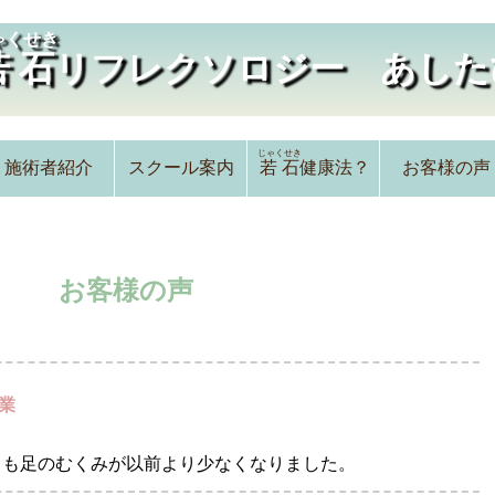
ゃくせき
若石
リフレクソロジー あした
じゃくせき
施術者紹介
スクール案内
若石
健康法？
お客様の声
お客様の声
ス業
ても足のむくみが以前より少なくなりました。