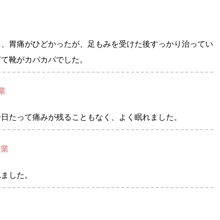
て、胃痛がひどかったが、足もみを受けた後すっかり治ってい
ぎて靴がカパカパでした。
業
一日たって痛みが残ることもなく、よく眠れました。
ス業
れました。