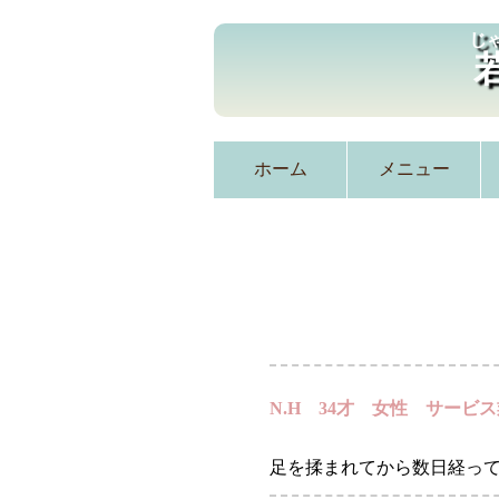
じ
ホーム
メニュー
N.H 34才 女性 サービ
足を揉まれてから数日経っ