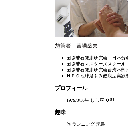
国際若石健康研究会 日本分
国際若石マスターズスクール
国際若石健康研究会台湾本部
ＮＰＯ地球足もみ健康法実践
プロフィール
1979/8/16生 しし座 Ｏ型
趣味
旅 ランニング 読書