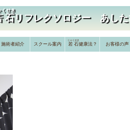
ゃくせき
若石
リフレクソロジー あした
じゃくせき
施術者紹介
スクール案内
若石
健康法？
お客様の声