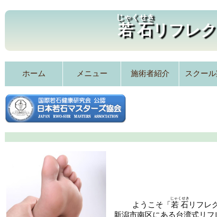
じゃくせき
若石
リフレク
ホーム
メニュー
施術者紹介
スクール
じゃくせき
ようこそ「
若石
リフレ
新潟市南区にある台湾式リフ